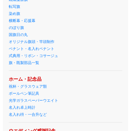
転写旗
染め旗
横断幕・応援幕
のぼり旗
国旗日の丸
オリジナル旗頭・竿頭制作
ペナント・名入れペナント
式典用・リボン・コサージュ
旗・既製部品一覧
ホーム・記念品
祝杯・グラスウェア類
ボールペン筆記具
光学ガラスペーパーウエイト
名入れ卓上時計
名入れ枡・一合升など
ウエディング感謝記念