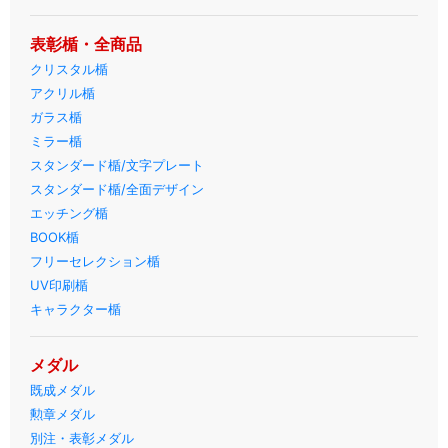
表彰楯・全商品
クリスタル楯
アクリル楯
ガラス楯
ミラー楯
スタンダード楯/文字プレート
スタンダード楯/全面デザイン
エッチング楯
BOOK楯
フリーセレクション楯
UV印刷楯
キャラクター楯
メダル
既成メダル
勲章メダル
別注・表彰メダル